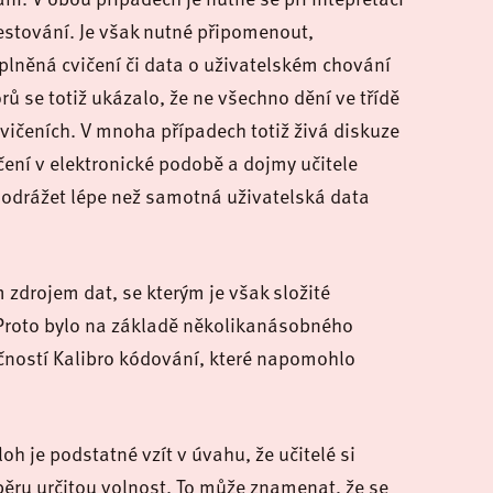
testování. Je však nutné připomenout,
plněná cvičení či data o uživatelském chování
 se totiž ukázalo, že ne všechno dění ve třídě
vičeních. V mnoha případech totiž živá diskuze
ní v elektronické podobě a dojmy učitele
 odrážet lépe než samotná uživatelská data
 zdrojem dat, se kterým je však složité
Proto bylo na základě několikanásobného
čností Kalibro kódování, které napomohlo
oh je podstatné vzít v úvahu, že učitelé si
ýběru určitou volnost. To může znamenat, že se