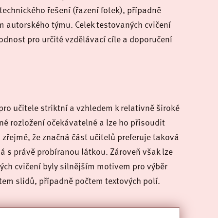
technického řešení (řazení fotek), případně
 autorského týmu. Celek testovaných cvičení
dnost pro určité vzdělávací cíle a doporučení
o učitele striktní a vzhledem k relativně široké
é rozložení očekávatelné a lze ho přisoudit
zřejmé, že značná část učitelů preferuje taková
ná s právě probíranou látkou. Zároveň však lze
vých cvičení byly silnějším motivem pro výběr
em slidů, případně počtem textových polí.