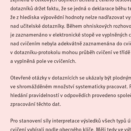
dotazníků držet faktu, že se jedná o deklarace běhu 
že z hlediska výpovědní hodnoty nelze nadřazovat vy
nad učitelské dotazníky. Během ohniskových rozhovorů
je zaznamenáno v elektronické stopě ve vyplněných c
nad cvičením nebyla adekvátně zaznamenána do cviče
v dotazníku-protokolu mohou průběh cvičení ve třídě
a vyplněná pole ve cvičeních.
Otevřené otázky v dotaznících se ukázaly být plodným
ve shromážděném množství systematicky pracovat. 
hledání pravidelností v odpovědích provedeno spole
zpracování těchto dat.
Pro stanovení síly interpretace výsledků všech typů úl
cvičení vybírali podle obecného klíče. Měli tedy ve v