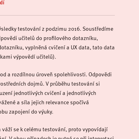
dí
výsledky testování z podzimu 2016. Soustředíme
povědi učitelů do profilového dotazníku,
tazníku, vyplněná cvičení a UX data, tato data
kami výpovědí učitelů).
od a rozdílnou úroveň spolehlivosti. Odpovědi
ostředních dojmů. V průběhu testování si
zení jednotlivých cvičení a jednotlivých
vážené a síla jejich relevance spočívá
obu zapojení do výuky.
 váží se k celému testování, proto vypovídají
ní. V obou případech je nutné se při intepretaci