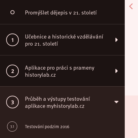
Promýšlet dějepis v 21. století
Učebnice a historické vzdělávání
pro 21. století
Proměna cílů historického vzdělávání v čase
Aplikace pro práci s prameny
nových médií
historylab.cz
Význam vizuální komunikace v učebnicích
Návod k použití aplikace pro práci s prameny
dějepisu
Průběh a výstupy testování
aplikace myhistorylab.cz
Vývoj aplikace, popis vzdělávacího prostředí a
Potenciál učebnic k rozvoji historického
funkcí
myšlení na příkladu holocaustu
Testování podzim 2016