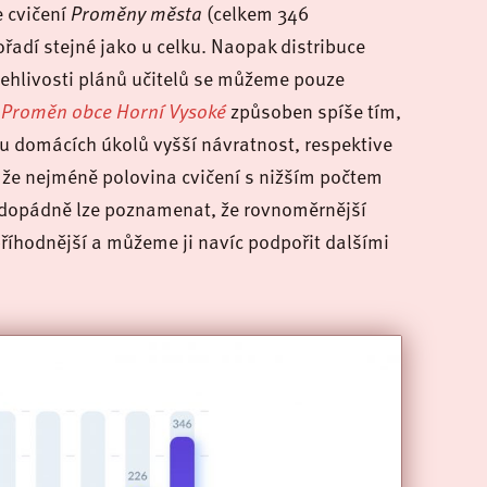
e cvičení
Proměny města
(celkem 346
ořadí stejné jako u celku. Naopak distribuce
lehlivosti plánů učitelů se můžeme pouze
e
Proměn obce Horní Vysoké
způsoben spíše tím,
 u domácích úkolů vyšší návratnost, respektive
, že nejméně polovina cvičení s nižším počtem
aždopádně lze poznamenat, že rovnoměrnější
 příhodnější a můžeme ji navíc podpořit dalšími