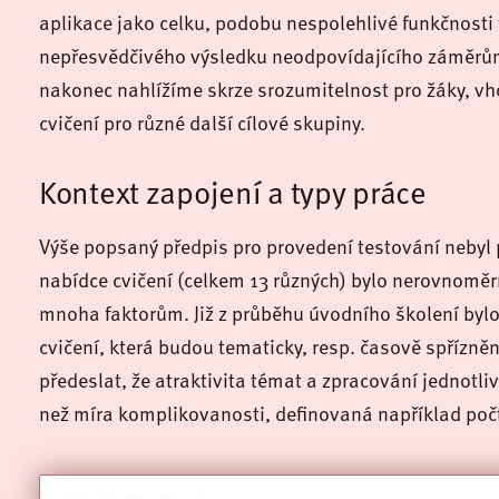
aplikace jako celku, podobu nespolehlivé funkčnosti 
nepřesvědčivého výsledku neodpovídajícího záměrům
nakonec nahlížíme skrze srozumitelnost pro žáky, vho
cvičení pro různé další cílové skupiny.
Kontext zapojení a typy práce
Výše popsaný předpis pro provedení testování nebyl pr
nabídce cvičení (celkem 13 různých) bylo nerovnoměrn
mnoha faktorům. Již z průběhu úvodního školení bylo 
cvičení, která budou tematicky, resp. časově spřízně
předeslat, že atraktivita témat a zpracování jednotli
než míra komplikovanosti, definovaná například počt