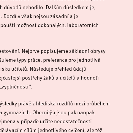
ích důvodů nehodilo. Dalším důsledkem je,
á. Rozdíly však nejsou zásadní a je
řipouští možnost dokonalých, laboratorních
estování. Nejprve popisujeme základní obrysy
ujeme typy práce, preference pro jednotlivá
diska učitelů. Následuje přehled údajů
ejčastější postřehy žáků a učitelů a hodnotí
 „vyplněnosti”.
ýsledky právě z hlediska rozdílů mezi průběhem
 a gymnáziích. Obecnější jsou pak naopak
jména v případě určité nedostatečnosti
ělávacím cílům jednotlivého cvičení, ale též