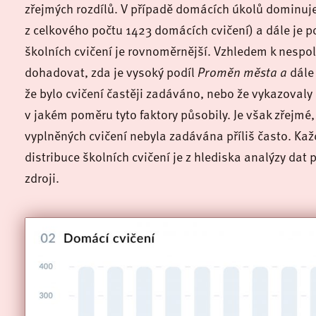
zřejmých rozdílů. V případě domácích úkolů dominuj
z celkového počtu 1423 domácích cvičení) a dále je p
školních cvičení je rovnoměrnější. Vzhledem k nespo
dohadovat, zda je vysoký podíl
Proměn města a
dál
že bylo cvičení častěji zadáváno, nebo že vykazovaly
v jakém poměru tyto faktory působily. Je však zřejmé
vyplněných cvičení nebyla zadávána příliš často. K
distribuce školních cvičení je z hlediska analýzy dat
zdroji.