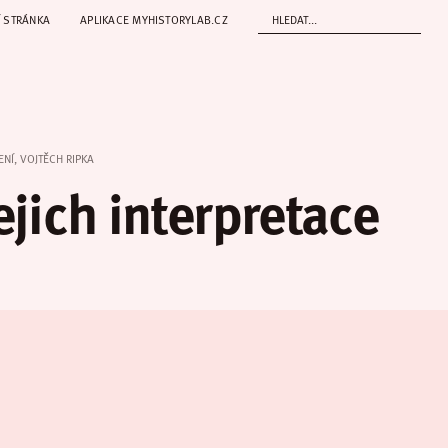
 STRÁNKA
APLIKACE MYHISTORYLAB.CZ
ENÍ, VOJTĚCH RIPKA
ejich interpretace