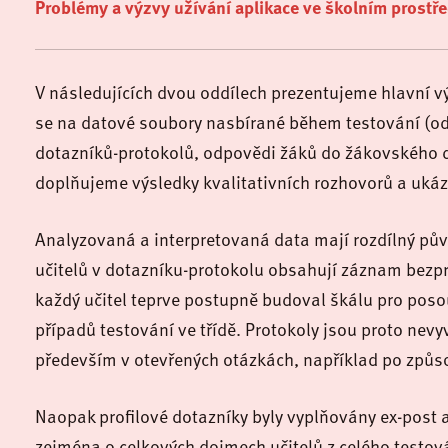
Problémy a výzvy užívání aplikace ve školním prostře
V následujících dvou oddílech prezentujeme hlavní 
se na datové soubory nasbírané během testování (od
dotazníků-protokolů, odpovědi žáků do žákovského do
doplňujeme výsledky kvalitativních rozhovorů a ukáz
Analyzovaná a interpretovaná data mají rozdílný pův
učitelů v dotazníku-protokolu obsahují záznam bezpr
každý učitel teprve postupně budoval škálu pro posou
případů testování ve třídě. Protokoly jsou proto nevy
především v otevřených otázkách, například po způs
Naopak profilové dotazníky byly vyplňovány ex-post a
zejména o celkových dojmech učitelů z celého testová