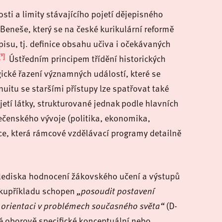
sti a limity stávajícího pojetí dějepisného
Beneše, který se na české kurikulární reformě
pisu, tj. definice obsahu učiva i očekávaných
[9]
Ústředním principem třídění historických
gické řazení významných událostí, které se
uitu se staršími přístupy lze spatřovat také
etí látky, strukturované jednak podle hlavních
lečenského vývoje (politika, ekonomika,
kce, která rámcové vzdělávací programy detailně
 hlediska hodnocení žákovského učení a výstupů
t kupříkladu schopen
„posoudit postavení
 orientaci v problémech současného světa“
(D-
é oborově specifické konceptuální nebo