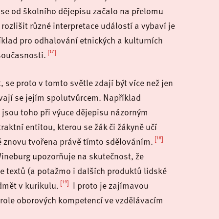
ů se od školního dějepisu začalo na přelomu
rozlišit různé interpretace událostí a vybaví je
klad pro odhalování etnických a kulturních
[17]
současnosti.
 se proto v tomto světle zdají být více než jen
vají se jejím spolutvůrcem. Například
jsou toho při výuce dějepisu názorným
aktní entitou, kterou se žák či žákyně učí
[18]
vně znovu tvořena právě tímto sdělováním.
Wineburg upozorňuje na skutečnost, že
e textů (a potažmo i dalších produktů lidské
[19]
dmět v kurikulu.
I proto je zajímavou
o role oborových kompetencí ve vzdělávacím