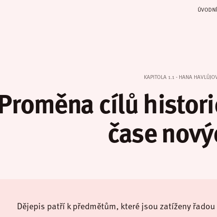
ÚVODNÍ
KAPITOLA 1.1 - HANA HAVLŮJO
Proměna cílů histor
čase nový
Dějepis patří k předmětům, které jsou zatíženy řadou