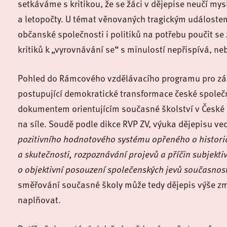
setkáváme s kritikou, že se žáci v dějepise neučí my
a letopočty. U témat věnovaných tragickým událostem
občanské společnosti i politiků na potřebu poučit se
kritiků k „vyrovnávání se“ s minulostí nepřispívá, ne
Pohled do Rámcového vzdělávacího programu pro zákl
postupující demokratické transformace české společ
dokumentem orientujícím současné školství v České 
na síle. Soudě podle dikce RVP ZV, výuka dějepisu ve
pozitivního hodnotového systému opřeného o histori
a skutečnosti, rozpoznávání projevů a příčin subjekti
o objektivní posouzení společenských jevů současnost
směřování současné školy může tedy dějepis výše z
naplňovat.