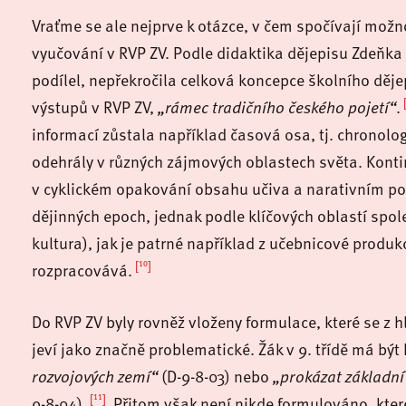
Vraťme se ale nejprve k otázce, v čem spočívají možno
vyučování v RVP ZV. Podle didaktika dějepisu Zdeňka 
podílel, nepřekročila celková koncepce školního děje
výstupů v RVP ZV,
„rámec tradičního českého pojetí“
.
informací zůstala například časová osa, tj. chronolo
odehrály v různých zájmových oblastech světa. Kontin
v cyklickém opakování obsahu učiva a narativním poj
dějinných epoch, jednak podle klíčových oblastí spo
kultura), jak je patrné například z učebnicové produ
[10]
rozpracovává.
Do RVP ZV byly rovněž vloženy formulace, které se z
jeví jako značně problematické. Žák v 9. třídě má bý
rozvojových zemí“
(D-9-8-03) nebo
„prokázat základní
[11]
9-8-04).
Přitom však není nikde formulováno, kter