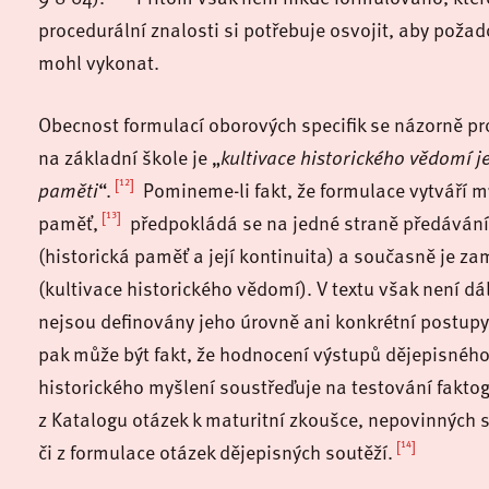
procedurální znalosti si potřebuje osvojit, aby pož
mohl vykonat.
Obecnost formulací oborových specifik se názorně pro
na základní škole je „
kultivace historického vědomí
j
[12]
paměti
“.
Pomineme-li fakt, že formulace vytváří m
[13]
paměť,
předpokládá se na jedné straně předávání 
(historická paměť a její kontinuita) a současně je za
(kultivace historického vědomí). V textu však není d
nejsou definovány jeho úrovně ani konkrétní postupy
pak může být fakt, že hodnocení výstupů dějepisného
historického myšlení soustřeďuje na testování faktogr
z Katalogu otázek k maturitní zkoušce, nepovinných
[14]
či z formulace otázek dějepisných soutěží.