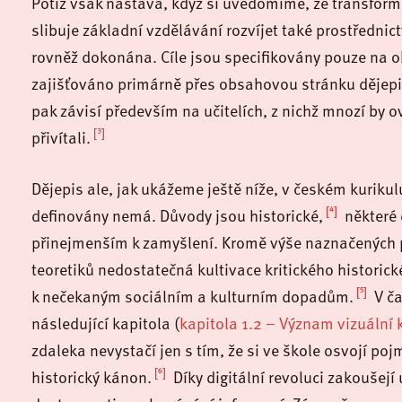
Potíž však nastává, když si uvědomíme, že transform
slibuje základní vzdělávání rozvíjet také prostředn
rovněž dokonána. Cíle jsou specifikovány pouze na o
zajišťováno primárně přes obsahovou stránku dějepi
pak závisí především na učitelích, z nichž mnozí by 
[3]
přivítali.
Dějepis ale, jak ukážeme ještě níže, v českém kurik
[4]
definovány nemá. Důvody jsou historické,
některé 
přinejmenším k zamyšlení. Kromě výše naznačených p
teoretiků nedostatečná kultivace kritického historické
[5]
k nečekaným sociálním a kulturním dopadům.
V ča
následující kapitola (
kapitola 1.2 – Význam vizuální
zdaleka nevystačí jen s tím, že si ve škole osvojí pojm
[6]
historický kánon.
Díky digitální revoluci zakoušejí 