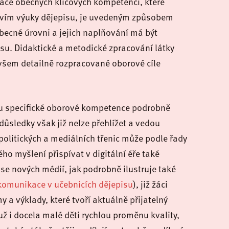
ace obecných klíčových kompetencí, které
ictvím výuky dějepisu, je uvedeným způsobem
becné úrovni a jejich naplňování má být
su. Didaktické a metodické zpracování látky
ovšem detailně rozpracované oborové cíle
ulu specifické oborové kompetence podrobně
důsledky však již nelze přehlížet a vedou
olitických a mediálních třenic může podle řady
ho myšlení přispívat v digitální éře také
se nových médií, jak podrobně ilustruje také
 komunikace v učebnicích dějepisu
), již žáci
y a výklady, které tvoří aktuálně přijatelný
už i docela malé děti rychlou proměnu kvality,