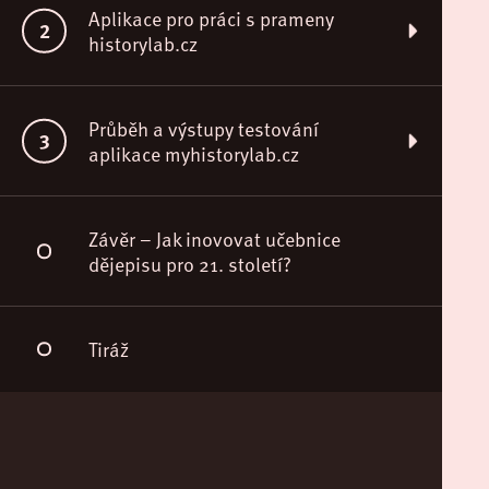
Aplikace pro práci s prameny
historylab.cz
Návod k použití aplikace pro práci s prameny
Průběh a výstupy testování
aplikace myhistorylab.cz
Vývoj aplikace, popis vzdělávacího prostředí a
funkcí
Testování podzim 2016
Závěr – Jak inovovat učebnice
dějepisu pro 21. století?
Hlavní výsledky a jejich interpretace
Tiráž
Celkové zhodnocení