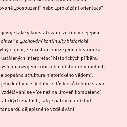
adované „posouzení“ nebo „prokázání orientace“
jevuje také v konstatování, že cílem dějepisu
edince
“ a „
uchování kontinuity historické
ylný dojem, že existuje pouze jedna historická
ustálených interpretací historických příběhů
mýšleno rozvíjení kritického přístupu k minulosti
ále popsána struktura historického vědomí,
 jeho kultivace. Jedním z důsledků tohoto stavu
 vzdělávání se více než na úroveň kompetencí
afických znalostí, jak je patrné například
 standardů dějepisného vzdělávání