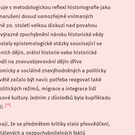
uje s metodologickou reflexí historiografie jako
ité narušení dosud samozřejmě vnímaných
ině 20. století velkou diskuzi nad povahou
e výrazné zpochybnění nároku historické vědy
ostaly epistemologické otázky související se
ích dějin, orální historie nebo historické
edil na znovuobjevování dějin dříve
nomicky a sociálně znevýhodněných a politicky
ětě začalo být navíc potřeba reagovat také
litických režimů, migrace a integrace lidí
sové kultury. Jedním z důsledků byla kupříkladu
[16]
i.
jí, že se předmětem kritiky stalo přesvědčení,
stálených a nezpochybnitelných faktů