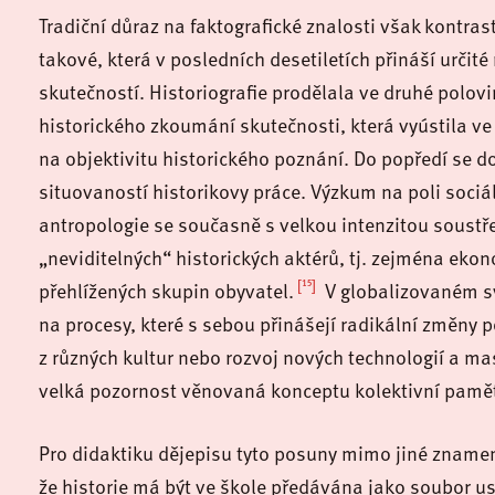
Tradiční důraz na faktografické znalosti však kontrast
takové, která v posledních desetiletích přináší urč
skutečností. Historiografie prodělala ve druhé polov
historického zkoumání skutečnosti, která vyústila v
na objektivitu historického poznání. Do popředí se d
situovaností historikovy práce. Výzkum na poli sociáln
antropologie se současně s velkou intenzitou soustř
„neviditelných“ historických aktérů, tj. zejména eko
[15]
přehlížených skupin obyvatel.
V globalizovaném sv
na procesy, které s sebou přinášejí radikální změny po
z různých kultur nebo rozvoj nových technologií a ma
velká pozornost věnovaná konceptu kolektivní pamět
Pro didaktiku dějepisu tyto posuny mimo jiné znamena
že historie má být ve škole předávána jako soubor u