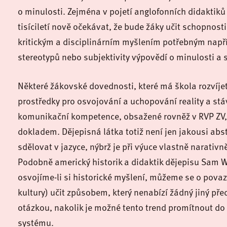
o minulosti. Zejména v pojetí anglofonních didaktik
tisíciletí nově očekávat, že bude žáky učit schopnosti 
kritickým a disciplinárním myšlením potřebným napří
stereotypů nebo subjektivity výpovědí o minulosti a 
Některé žákovské dovednosti, které má škola rozvíjet,
prostředky pro osvojování a uchopování reality a stá
komunikační kompetence, obsažené rovněž v RVP ZV, 
dokladem. Dějepisná látka totiž není jen jakousi abstr
sdělovat v jazyce, nýbrž je při výuce vlastně narati
Podobně americký historik a didaktik dějepisu Sam 
osvojíme-li si historické myšlení, můžeme se o povaz
kultury) učit způsobem, který nenabízí žádný jiný pře
otázkou, nakolik je možné tento trend promítnout d
systému.