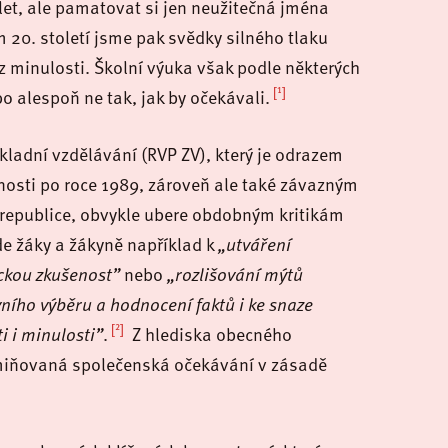
slet, ale pamatovat si jen neužitečná jména
 20. století jsme pak svědky silného tlaku
 z minulosti. Školní výuka však podle některých
[1]
bo alespoň ne tak, jak by očekávali.
adní vzdělávání (RVP ZV), který je odrazem
nosti po roce 1989, zároveň ale také závazným
republice, obvykle ubere obdobným kritikám
de žáky a žákyně například k
„utváření
ckou zkušenost”
nebo
„rozlišování mýtů
vního výběru a hodnocení faktů i ke snaze
[2]
i i minulosti”
.
Z hlediska obecného
miňovaná společenská očekávání v zásadě