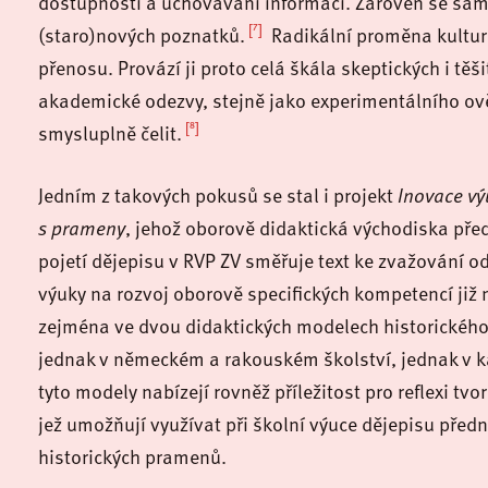
dostupnosti a uchovávání informací. Zároveň se samy t
[7]
(staro)nových poznatků.
Radikální proměna kultur
přenosu. Provází ji proto celá škála skeptických i tě
akademické odezvy, stejně jako experimentálního ověř
[8]
smysluplně čelit.
Jedním z takových pokusů se stal i projekt
Inovace výu
s prameny
, jehož oborově didaktická východiska před
pojetí dějepisu v RVP ZV směřuje text ke zvažování od
výuky na rozvoj oborově specifických kompetencí již
zejména ve dvou didaktických modelech historického 
jednak v německém a rakouském školství, jednak v 
tyto modely nabízejí rovněž příležitost pro reflexi t
jež umožňují využívat při školní výuce dějepisu předno
historických pramenů.