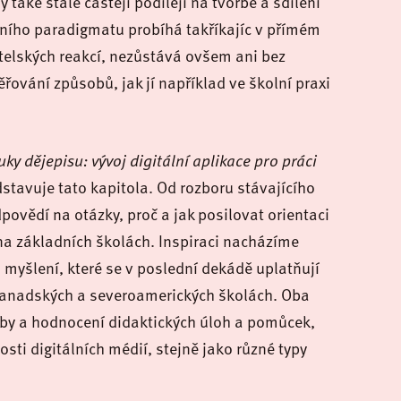
aké stále častěji podílejí na tvorbě a sdílení
ního paradigmatu probíhá takříkajíc v přímém
šitelských reakcí, nezůstává ovšem ani bez
ování způsobů, jak jí například ve školní praxi
ky dějepisu: vývoj digitální aplikace pro práci
stavuje tato kapitola. Od rozboru stávajícího
povědí na otázky, proč a jak posilovat orientaci
 na základních školách. Inspiraci nacházíme
myšlení, které se v poslední dekádě uplatňují
kanadských a severoamerických školách. Oba
vorby a hodnocení didaktických úloh a pomůcek,
sti digitálních médií, stejně jako různé typy