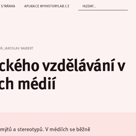
 STRÁNKA
APLIKACE MYHISTORYLAB.CZ
VÁ, JAROSLAV NAJBERT
ického vzdělávání v
ch médií
 mýtů a stereotypů. V médiích se běžně