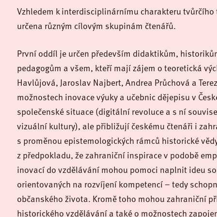
Vzhledem k interdisciplinárnímu charakteru tvůrčího 
určena různým cílovým skupinám čtenářů.
První oddíl je určen především didaktikům, historiků
pedagogům a všem, kteří mají zájem o teoretická vý
Havlůjová, Jaroslav Najbert, Andrea Průchová a Terez
možnostech inovace výuky a učebnic dějepisu v Česk
společenské situace (digitální revoluce a s ní souvi
vizuální kultury), ale přibližují českému čtenáři i zahr
s proměnou epistemologických rámců historické vědy 
z předpokladu, že zahraniční inspirace v podobě em
inovací do vzdělávání mohou pomoci naplnit ideu s
orientovaných na rozvíjení kompetencí – tedy schop
občanského života. Kromě toho mohou zahraniční př
historického vzdělávání a také o možnostech zapojení