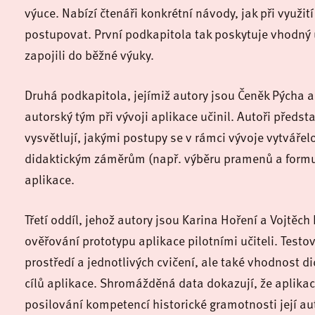
výuce. Nabízí čtenáři konkrétní návody, jak při využití
postupovat. První podkapitola tak poskytuje vhodný ú
zapojili do běžné výuky.
Druhá podkapitola, jejímiž autory jsou Čeněk Pýcha a 
autorský tým při vývoji aplikace učinil. Autoři předst
vysvětlují, jakými postupy se v rámci vývoje vytvářelo
didaktickým záměrům (např. výběru pramenů a formul
aplikace.
Třetí oddíl, jehož autory jsou Karina Hoření a Vojtěc
o
věřování prototypu aplikace pilotními učiteli.
Testov
prostředí a jednotlivých cvičení, ale také vhodnost d
cílů aplikace. Shromážděná data dokazují, že aplikace
posilování kompetencí historické gramotnosti její aut