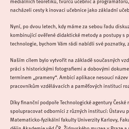
mediálních teoretiků, tvůrců učebnic a programátorů,
nacházeli cesty k inovaci učebnice jako základní uč
Nyní, po dvou letech, kdy máme za sebou řadu disku
kombinující ověřené didaktické metody a postupy s pří
technologie, bychom Vám rádi nabídli své poznatky, z
Naším cílem bylo vytvořit na základě současných vzdě
práci s historickými fotografiemi a dobovými dokumen
termínem „prameny“. Ambicí aplikace nesoucí název
pracovníkům vzdělávacích a paměťových institucí roz
Díky finanční podpoře Technologické agentury České r
spolupracovat odborníci z různých institucí: Ústavu 
Matematicko-fyzikální fakulty Univerzity Karlovy, Fa
dějin Akademie věd ČR, Židovského muzea v Praze a n