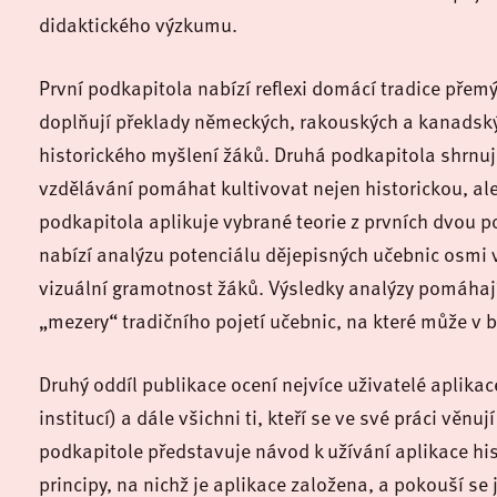
didaktického výzkumu
.
První podkapitola nabízí reflexi domácí tradice přemý
doplňují překlady
německých, rakouských a kanadských
historického myšlení žáků. Druhá podkapitola shrnuj
vzdělávání pomáhat kultivovat nejen historickou, ale
p
odkapitola aplikuje vybrané teorie z prvních dvou 
nabízí a
nalýzu potenciálu dějepisných učebnic osmi v
vizuální gramotnost žáků. Výsledky analýzy pomáhají i
„mezery“ tradičního pojetí učebnic, na které může v 
Druhý oddíl publikace ocení nejvíce uživatelé aplik
institucí) a dále všichni ti, kteří se ve své práci věnu
podkapitole představuje návod k užívání aplikace his
principy, na nichž je aplikace založena, a pokouší se j