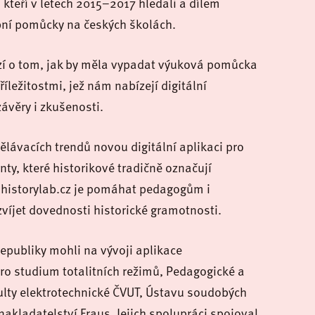
 kteří v letech 2015–2017 hledali a dílem
ební pomůcky na českých školách.
zí o tom, jak by měla vypadat výuková pomůcka
ležitostmi, jež nám nabízejí digitální
ávěry i zkušenosti.
lávacích trendů novou digitální aplikaci pro
ty, které historikové tradičně označují
 historylab.cz je pomáhat pedagogům i
víjet dovednosti historické gramotnosti.
epubliky mohli na vývoji aplikace
pro studium totalitních režimů, Pedagogické a
kulty elektrotechnické ČVUT, Ústavu soudobých
akladatelství Fraus. Jejich spolupráci spojoval