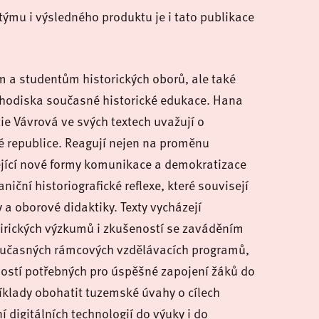
týmu i výsledného produktu je i tato publikace
m a studentům historických oborů, ale také
chodiska současné historické edukace. Hana
ie Vávrová ve svých textech uvažují o
é republice. Reagují nejen na proměnu
sející nové formy komunikace a demokratizace
aniční historiografické reflexe, které souvisejí
a oborové didaktiky. Texty vycházejí
pirických výzkumů i zkušeností se zaváděním
oučasných rámcových vzdělávacích programů,
ností potřebných pro úspěšné zapojení žáků do
íklady obohatit tuzemské úvahy
o cílech
 digitálních technologií do výuky i do