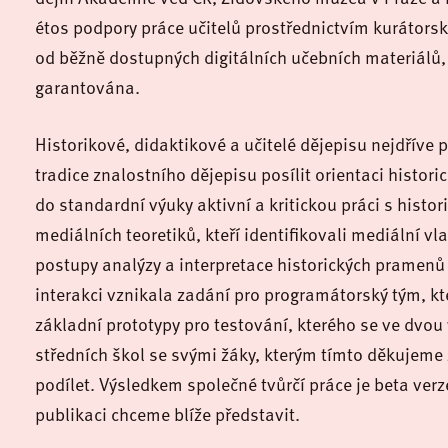
étos podpory práce učitelů prostřednictvím kurátorsk
od běžně dostupných digitálních učebních materiálů, 
garantována.
Historikové, didaktikové a učitelé dějepisu nejdříve 
tradice znalostního dějepisu posílit orientaci histor
do standardní výuky aktivní a kritickou práci s hist
mediálních teoretiků, kteří identifikovali mediální vl
postupy analýzy a interpretace historických pramenů p
interakci vznikala zadání pro programátorský tým, kte
základní prototypy pro testování, kterého se ve dvou
středních škol se svými žáky, kterým tímto děkujeme 
podílet. Výsledkem společné tvůrčí práce je beta verz
publikaci chceme blíže představit.