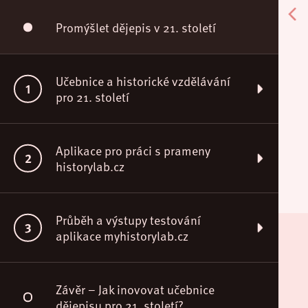
Promýšlet dějepis v 21. století
Učebnice a historické vzdělávání
pro 21. století
Proměna cílů historického vzdělávání v čase
Aplikace pro práci s prameny
nových médií
historylab.cz
Význam vizuální komunikace v učebnicích
Návod k použití aplikace pro práci s prameny
dějepisu
Průběh a výstupy testování
aplikace myhistorylab.cz
Vývoj aplikace, popis vzdělávacího prostředí a
Potenciál učebnic k rozvoji historického
funkcí
myšlení na příkladu holocaustu
Testování podzim 2016
Závěr – Jak inovovat učebnice
dějepisu pro 21. století?