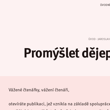
ÚVODNÍ
ÚVOD - JAROSLAV
Promýšlet dějepi
Vážené čtenářky, vážení čtenáři,
otevíráte publikaci, jež vznikla na základě spoluprác