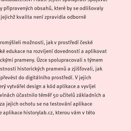
y připravených obsahů, které by se odlišovaly
jejichž kvalita není zpravidla odborně
promýšleli možnosti, jak v prostředí české
ické edukace na rozvíjení dovedností a aplikovat
orickými prameny. Úzce spolupracovali s týmem
astnosti historických pramenů a zjišťovali, jak
řevést do digitálního prostředí. V jejich
rý vytvářel design a kód aplikace a vyvíjel
 vlnách účastnilo téměř 50 učitelů základních a
za jejich ochotu se na testování aplikace
e aplikace historylab.cz, kterou vám v této