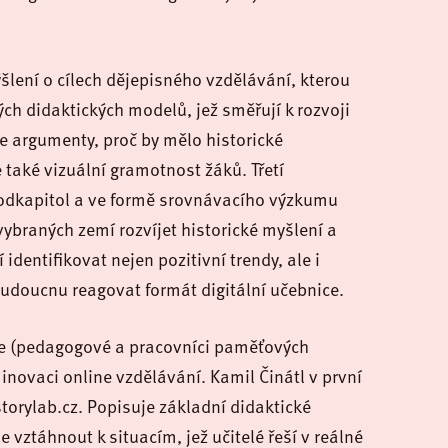
šlení o cílech dějepisného vzdělávání, kterou
 didaktických modelů, jež směřují k rozvoji
e argumenty, proč by mělo historické
 také vizuální gramotnost žáků. Třetí
podkapitol a ve formě srovnávacího výzkumu
ybraných zemí rozvíjet historické myšlení a
dentifikovat nejen pozitivní trendy, ale i
budoucnu reagovat formát digitální učebnice.
ace (pedagogové a pracovníci paměťových
jí inovaci online vzdělávání. Kamil Činátl v první
torylab.cz. Popisuje základní didaktické
e vztáhnout k situacím, jež učitelé řeší v reálné